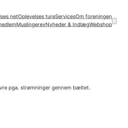
ses net
Oplevelses ture
Services
Om foreningen
 medlem
Muslingerev
Nyheder & Indlæg
Webshop
erovre pga. strømninger gennem bæltet.