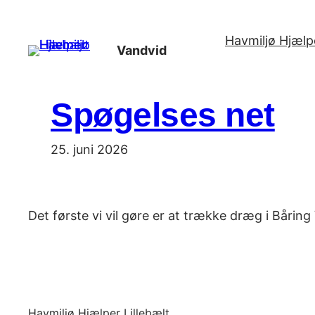
Spring
til
Havmiljø Hjælpe
Vandvid
indhold
Spøgelses net
25. juni 2026
Det første vi vil gøre er at trække dræg i Bårin
Havmiljø Hjælper Lillebælt