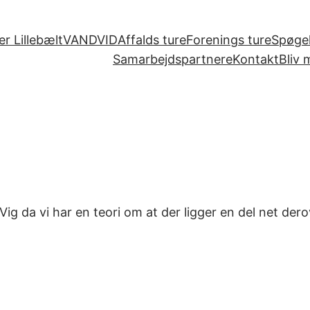
r Lillebælt
VANDVID
Affalds ture
Forenings ture
Spøgel
Samarbejdspartnere
Kontakt
Bliv
g Vig da vi har en teori om at der ligger en del net d