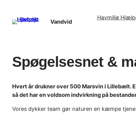
Spring
til
Havmiljø Hjælpe
Vandvid
indhold
Spøgelsesnet & mar
Hvert år drukner over 500 Marsvin i Lillebælt. 
så det har en voldsom indvirkning på bestande
Vores dykker team gør naturen en kæmpe tjene