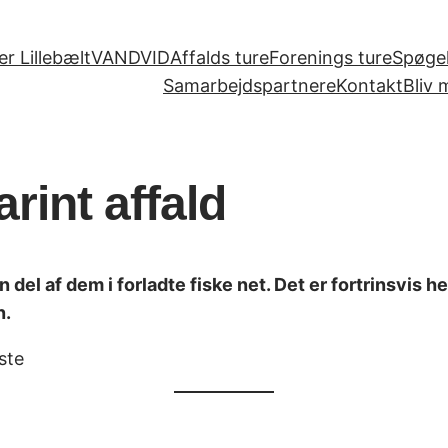
r Lillebælt
VANDVID
Affalds ture
Forenings ture
Spøgel
Samarbejdspartnere
Kontakt
Bliv
int affald
En del af dem i forladte fiske net. Det er fortrinsvi
n.
ste