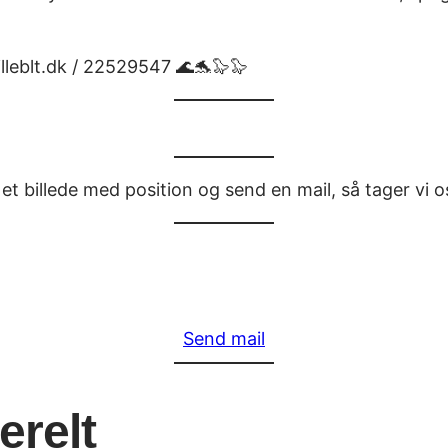
lleblt.dk / 22529547 🌊🐬🦭🦭
et billede med position og send en mail, så tager vi o
Send mail
erelt