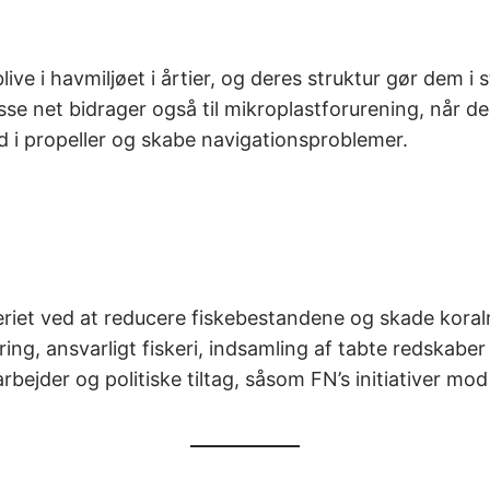
ive i havmiljøet i årtier, og deres struktur gør dem i 
sse net bidrager også til mikroplastforurening, når 
nd i propeller og skabe navigationsproblemer.
keriet ved at reducere fiskebestandene og skade kora
ng, ansvarligt fiskeri, indsamling af tabte redskaber
bejder og politiske tiltag, såsom FN’s initiativer mod p