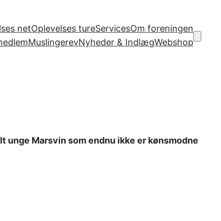
ses net
Oplevelses ture
Services
Om foreningen
 medlem
Muslingerev
Nyheder & Indlæg
Webshop
s helt unge Marsvin som endnu ikke er kønsmodne