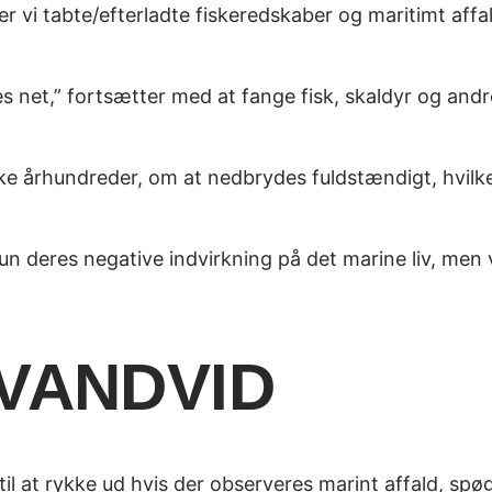
vi tabte/efterladte fiskeredskaber og maritimt affald
es net,” fortsætter med at fange fisk, skaldyr og andr
ikke århundreder, om at nedbrydes fuldstændigt, hvilk
kun deres negative indvirkning på det marine liv, men 
 VANDVID
til at rykke ud hvis der observeres marint affald, spø