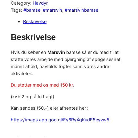
a
Category:
Havdyr
r
Tags:
#bamse
, 
#marsvin
, 
#marsvinbamse
s
Beskrivelse
v
i
Beskrivelse
n
b
Hvis du køber en
Marsvin
bamse så er du med til at
a
støtte vores arbejde med bjærgning af spøgelsesnet,
m
marint affald, havfalds togter samt vores andre
s
aktiviteter..
e
a
Du støtter med os med 150 kr
.
n
t
(køb 2 og få fri fragt)
a
Kan sendes (50.-) eller afhentes her :
l
https://maps.app.goo.gl/Ey6RyXqKudF5eyvw5