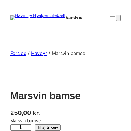
Spring
til
Vandvid
indhold
Forside
/
Havdyr
/ Marsvin bamse
Marsvin bamse
250,00
kr.
Marsvin bamse
M
Tilføj til kurv